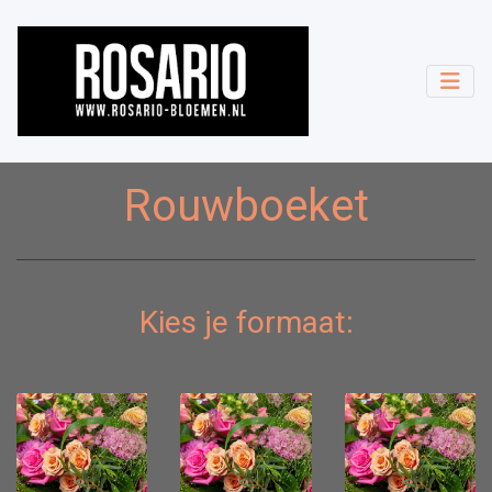
Rouwboeket
Kies je formaat: