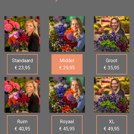
Standaard
Middel
Groot
€ 23,95
€ 29,95
€ 35,95
Ruim
Royaal
XL
€ 40,95
€ 45,95
€ 49,95